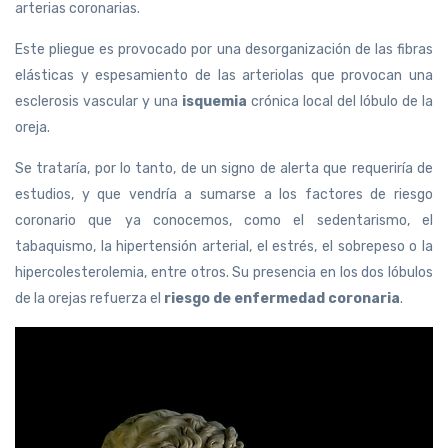
arterias coronarias.
Este pliegue es provocado por una desorganización de las fibras
elásticas y espesamiento de las arteriolas que provocan una
esclerosis vascular y una
isquemia
crónica local del lóbulo de la
oreja.
Se trataría, por lo tanto, de un signo de alerta que requeriría de
estudios, y que vendría a sumarse a los factores de riesgo
coronario que ya conocemos, como el sedentarismo, el
tabaquismo, la hipertensión arterial, el estrés, el sobrepeso o la
hipercolesterolemia, entre otros. Su presencia en los dos lóbulos
de la orejas refuerza el
riesgo de enfermedad coronaria
.