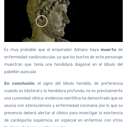
Es muy probable que el emperador Adriano haya
muerto
de
enfermedad cardiovascular, ya que los bustos de este personaje
muestran que tenía una hendidura diagonal en el lóbulo del
pabellón auricular.
En conclusión
, el signo del lóbulo hendido, de preferencia
cuando es bilateral y la hendidura profunda, no es precisamente
una curiosidad clínica: evidencia científica ha demostrado que se
asocia con aterosclerosis y enfermedad coronaria, por lo que su
presencia deberá alertar al clínico para investigar la existencia
de cardiopatía isquémica, en especial en enfermos con otros