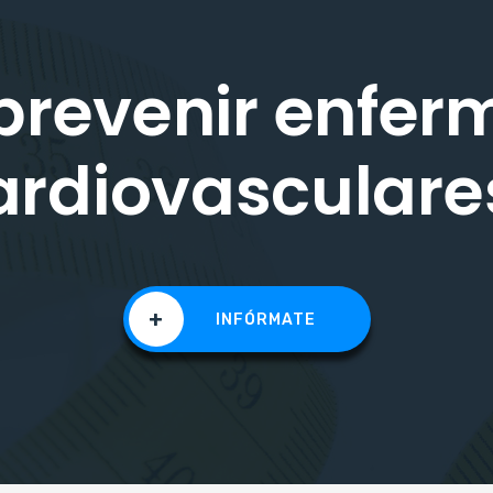
revenir enfe
ardiovasculare
+
INFÓRMATE