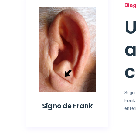
Dia
U
a
c
Según
Frank
Signo de Frank
enfer