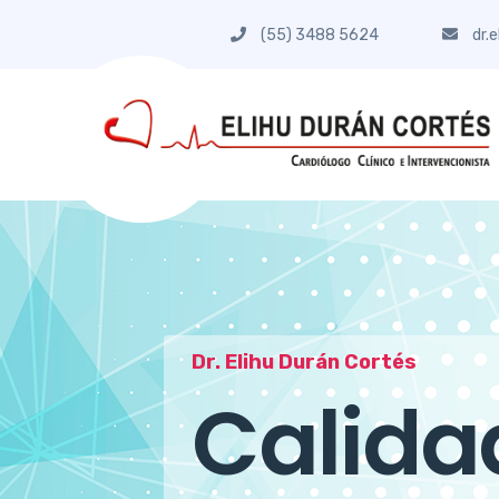
(55) 3488 5624
dr.
Dr. Elihu Durán Cortés
Aprecio
Dr. Elihu Durán Cortés
Dr. Elihu Durán Cortés
Calid
A tu c