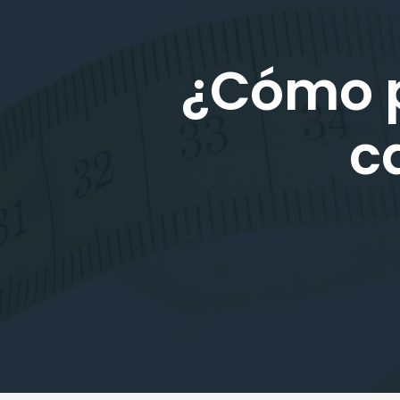
¿Cómo p
c