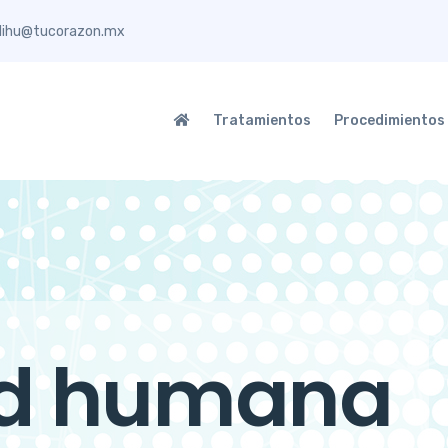
elihu@tucorazon.mx
Tratamientos
Procedimientos
 por la
ad humana
uidado