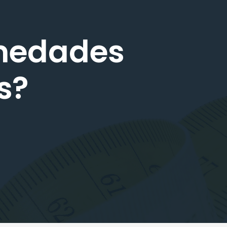
rmedades
s?