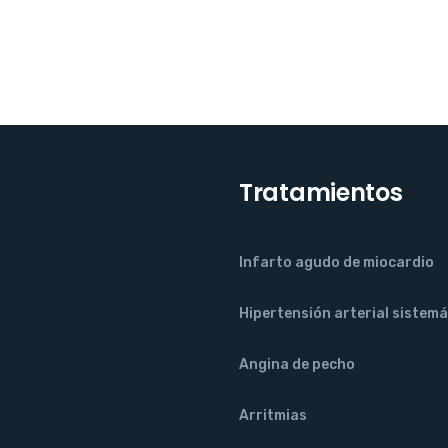
Tratamientos
Infarto agudo de miocardio
Hipertensión arterial sistemá
Angina de pecho
Arritmias